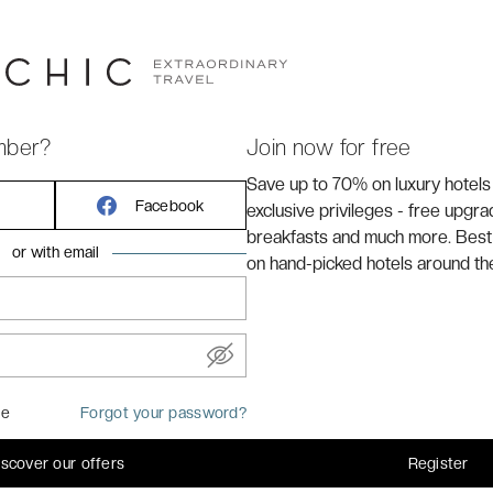
ranquille où poser ses bagages en toute sérénité : Hotel
ue-hôtel lové à proximité de la plage, avec vue sur la
mber?
Join now for free
Save up to 70% on luxury hotels
Facebook
exclusive privileges - free upgr
breakfasts and much more. Best
or with email
on hand-picked hotels around th
baby
me
Forgot your password?
ze ou 1 lit Queen Size et 1 canapé-lit
 climatisation, armoire / penderie, télévision à écran plat
iscover our offers
Register
atellite, coffre-fort, minibar, téléphone, Wi-Fi