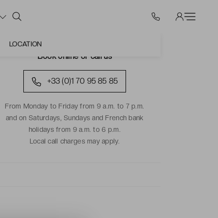
LOCATION
Book online or call us
+33 (0)1 70 95 85 85
From Monday to Friday from 9 a.m. to 7 p.m.
and on Saturdays, Sundays and French bank
holidays from 9 a.m. to 6 p.m.
Local call charges may apply.