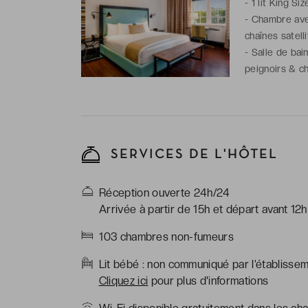
-
1 lit King Si
-
Chambre avec 
chaînes satell
-
Salle de bai
peignoirs & ch
SERVICES DE L'HÔTEL
Réception ouverte 24h/24
Arrivée à partir de 15h et départ avant 12h
103 chambres non-fumeurs
Lit bébé : non communiqué par l’établisse
Cliquez ici
pour plus d'informations