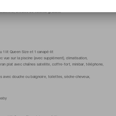
ns avec douche ou baignoire, toilettes, sèche-cheveux,
aussons, articles de toilette gratuits
ou 1 lit Queen Size et 1 canapé-lit
 vue sur la piscine (avec supplément), climatisation,
cran plat avec chaînes satellite, coffre-fort, minibar, téléphone,
ns avec douche ou baignoire, toilettes, sèche-cheveux,
aussons, articles de toilette gratuits
baby