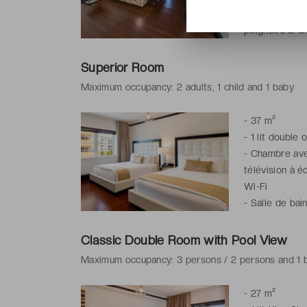
-
Salle de bai
peignoirs & ch
Superior Room
Maximum occupancy: 2 adults, 1 child and 1 baby
-
37 m²
-
1 lit double 
-
Chambre avec
télévision à é
Wi-Fi
-
Salle de bai
peignoirs & ch
Classic Double Room with Pool View
Maximum occupancy: 3 persons / 2 persons and 1 
-
27 m²