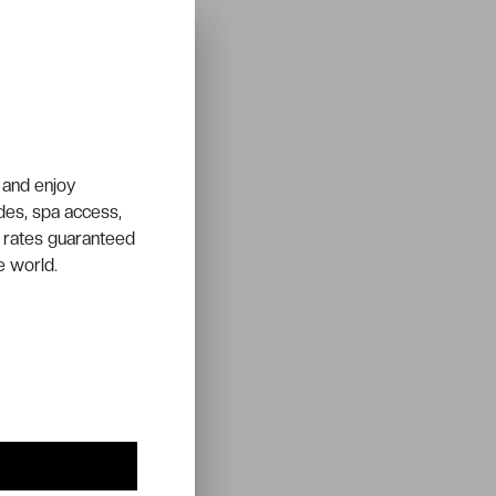
 and enjoy
ades, spa access,
 rates guaranteed
e world.