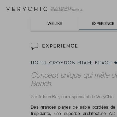
Le professionnalisme sans faille du perso
réellement exceptionnel. Précieux !
WE LIKE
EXPERIENCE
EXPERIENCE
HOTEL CROYDON MIAMI BEACH
Concept unique qui mêle d
Beach.
Par Adrien Bez, correspondant de VeryChic
Des grandes plages de sable bordées de pa
trépidante, une superbe architecture Art