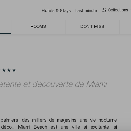
nnel qui se coupe en quatre pour rendre votre séjour
Collections
Hotels & Stays
Last minute
ROOMS
DON'T MISS
 ★★★★
étente et découverte de Miami
lmiers, des milliers de magasins, une vie nocturne
 déco… Miami Beach est une ville si excitante, si