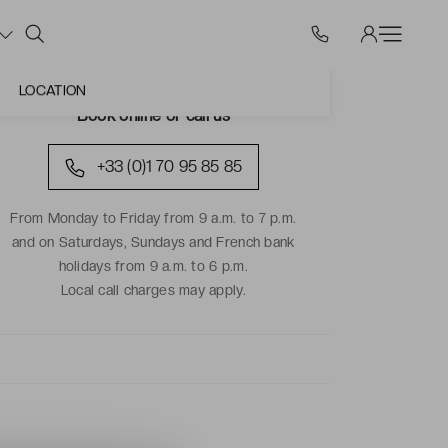
LOCATION
Book online or call us
+33 (0)1 70 95 85 85
From Monday to Friday from 9 a.m. to 7 p.m.
and on Saturdays, Sundays and French bank
holidays from 9 a.m. to 6 p.m.
Local call charges may apply.