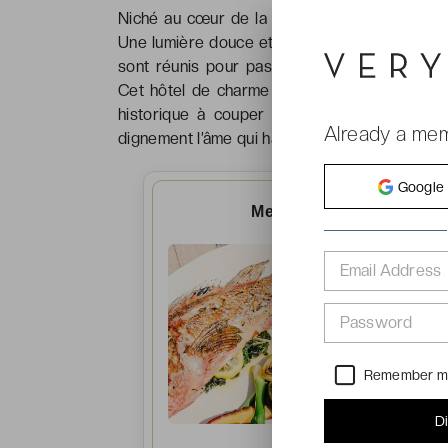
Niché au cœur de la Camargue, l’hôtel Les A
Une lumière douce et chaude, une météo clém
sont réunis pour passer des vacances inoub
Cet hôtel de charme appartient à la commun
historique à couper le souffle, le village 
Already a me
dignement l’âme qui habite ces vastes étendu
Google
Menu gourmand
en
4 éta
Email Address
Password
Remember 
D