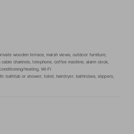
d
rivate wooden terrace, marsh views, outdoor furniture,
h cable channels, telephone, coffee machine, alarm clock,
conditioning/heating, Wi-Fi
h: bathtub or shower, toilet, hairdryer, bathrobes, slippers,
toiletries