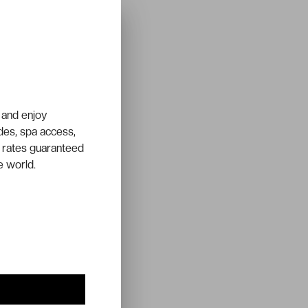
 and enjoy
ades, spa access,
 rates guaranteed
e world.