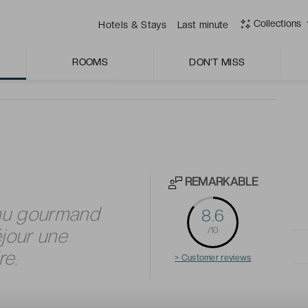
Collections
Hotels & Stays
Last minute
ur du Parc naturel de Camargue.
ROOMS
DON'T MISS
REMARKABLE
enu gourmand
8.6
éjour une
/10
re.
> Customer reviews