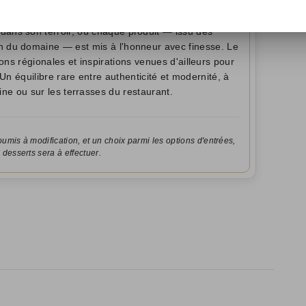
Au Menu...
dans son terroir, où chaque produit — issu des
din du domaine — est mis à l'honneur avec finesse. Le
ons régionales et inspirations venues d'ailleurs pour
Un équilibre rare entre authenticité et modernité, à
ine ou sur les terrasses du restaurant.
soumis à modification, et un choix parmi les options d'entrées,
 desserts sera à effectuer.