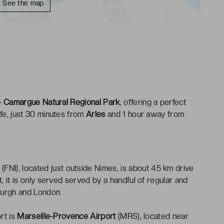
See the map
he
Camargue Natural Regional Park
, offering a perfect
ife, just 30 minutes from
Arles
and 1 hour away from
(FNI), located just outside Nimes, is about 45 km drive
t, it is only served served by a handful of regular and
nburgh and London.
rt is
Marseille-Provence Airport
(MRS), located near