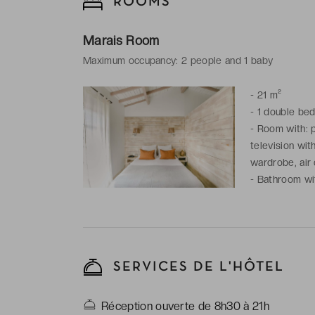
ROOMS
Marais Room
Maximum occupancy: 2 people and 1 baby
-
21 m²
-
1 double be
-
Room with: p
television wit
wardrobe, air 
-
Bathroom wit
complimentary 
SERVICES DE L'HÔTEL
Réception ouverte de 8h30 à 21h