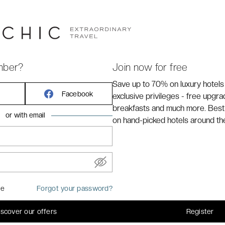
/10
> Customer reviews
yChic
sse beaucoup de temps. C’est ainsi que nous y avons
mber?
Join now for free
p. Un hôtel récent au cœur de la ville, que nous avons
Save up to 70% on luxury hotels
qu’il sera du vôtre aussi, surtout aux prix réservés à
Facebook
exclusive privileges - free upgr
breakfasts and much more. Best
or with email
on hand-picked hotels around th
me
Forgot your password?
iscover our offers
Register