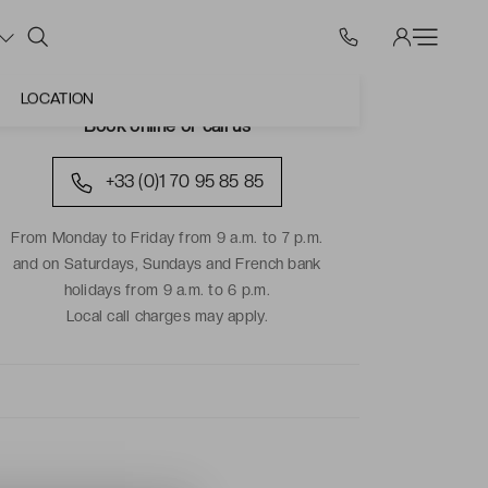
LOCATION
Book online or call us
+33 (0)1 70 95 85 85
From Monday to Friday from 9 a.m. to 7 p.m.
and on Saturdays, Sundays and French bank
holidays from 9 a.m. to 6 p.m.
Local call charges may apply.