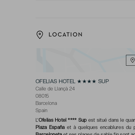
LOCATION
OFELIAS HOTEL ★★★★ SUP
Calle de Llançà 24
08015
Barcelona
Spain
L'
Ofelias Hotel **** Sup
est situé dans le quart
Plaza España
et à quelques encablures du
Barceloneta
et ses plages de sable fin sont ac