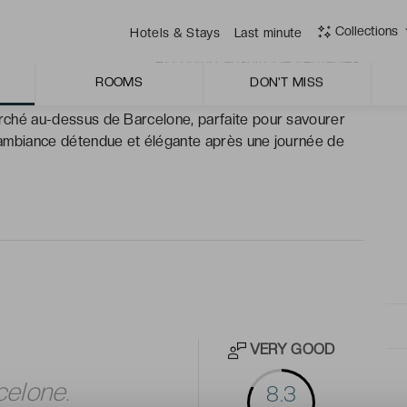
nt dans Barcelone, entre musées, quartiers typiques et
Collections
Hotels & Stays
Last minute
i allient design soigné et confort absolu. De véritables
rénité après l’animation de la ville.
ROOMS
DON'T MISS
erché au-dessus de Barcelone, parfaite pour savourer
e ambiance détendue et élégante après une journée de
VERY GOOD
celone.
8.3