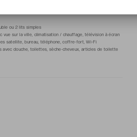
nd 1 child
ouble ou 2 lits simples
vue sur la ville, climatisation / chauffage, télévision à écran
es satellite, bureau, téléphone, coffre-fort, Wi-Fi
s avec douche, toilettes, sèche-cheveux, articles de toilette