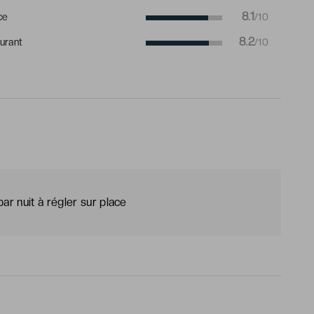
8.1
ce
/10
8.2
urant
/10
ar nuit à régler sur place