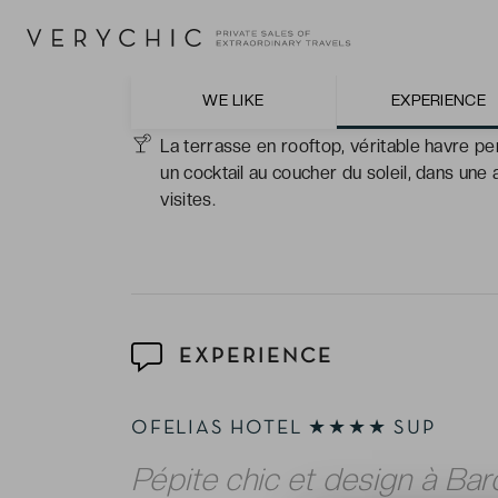
emplacement idéal pour rayonner facileme
art de vivre méditerranéen.
Les chambres, spacieuses et lumineuses, qu
cocons urbains, où l’on retrouve calme et sé
WE LIKE
EXPERIENCE
La terrasse en rooftop, véritable havre p
un cocktail au coucher du soleil, dans un
visites.
EXPERIENCE
OFELIAS HOTEL ★★★★ SUP
Pépite chic et design à Bar