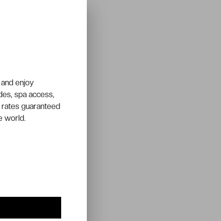
 and enjoy
ades, spa access,
 rates guaranteed
e world.