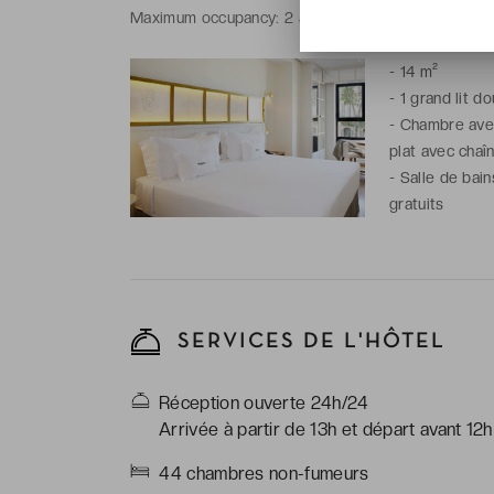
Maximum occupancy: 2 adults and 1 baby / 1 adult a
-
14 m²
-
1 grand lit d
-
Chambre avec 
plat avec chaîn
-
Salle de bain
gratuits
SERVICES DE L'HÔTEL
Réception ouverte 24h/24
Arrivée à partir de 13h et départ avant 12h
44 chambres non-fumeurs