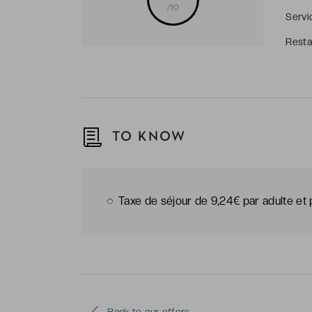
/10
Servi
Resta
TO KNOW
Taxe de séjour de 9,24€ par adulte et p
Back to our offers