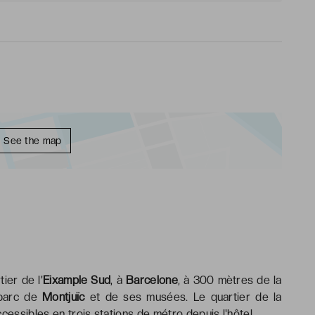
See the map
ier de l'
Eixample Sud
, à
Barcelone
, à 300 mètres de la
 parc de
Montjuïc
et de ses musées. Le quartier de la
cessibles en trois stations de métro depuis l'hôtel.