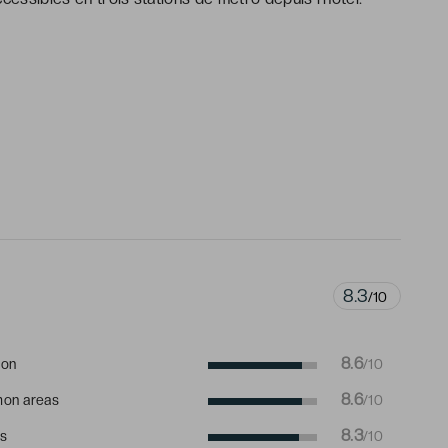
8.3
/10
8.6
ion
/10
8.6
on areas
/10
8.3
s
/10