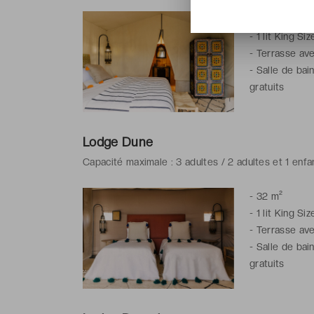
-
22 m²
-
1 lit King Siz
-
Terrasse ave
-
Salle de bai
gratuits
Lodge Dune
Capacité maximale : 3 adultes / 2 adultes et 1 enfa
-
32 m²
-
1 lit King Siz
-
Terrasse avec
-
Salle de bai
gratuits