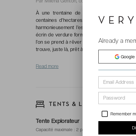
Par Miléna Genton, correspondante de VeryC
À une trentaine de kilomètres au sud de M
centaines d’hectares. Dans un décor aux te
harmonieusement l’espace vallonné. Non loin 
écrin de verdure formé d’eucalyptus, d’olivier
Already a me
l’on se prend à rêver d’une nuit inoubliable s
trouve, juste là, prêt à exaucer nos vœux les p
Google
Read more
Email Address
Password
TENTS & LODGES
Remember 
Tente Explorateur
D
Capacité maximale : 2 personnes