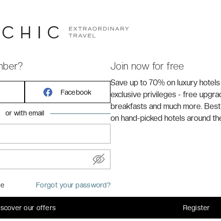
hic
arrakech, le Désert d’Agafay s’étend sur plusieurs
intes blanches et ocres, pierres et roches décorent
des bords de l’oued N’Fiss, l’oasis enchantée offre un
s et de vignes. Mais c’est sur les hauteurs de l’Atlas que
mber?
Join now for free
ous la voute céleste. Et le Caravan by Habitas Agafay s’y
lus fous.
Save up to 70% on luxury hotels
Facebook
exclusive privileges - free upgr
breakfasts and much more. Best
or with email
on hand-picked hotels around th
me
Forgot your password?
iscover our offers
Register