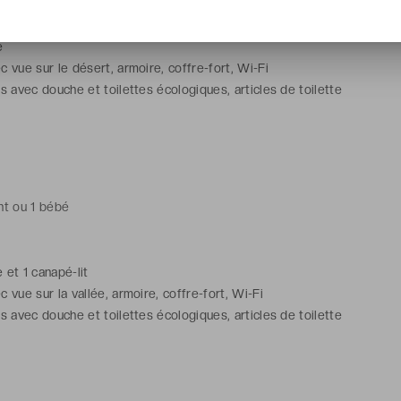
e
c vue sur le désert, armoire, coffre-fort, Wi-Fi
ns avec douche et toilettes écologiques, articles de toilette
nt ou 1 bébé
e et 1 canapé-lit
 vue sur la vallée, armoire, coffre-fort, Wi-Fi
ns avec douche et toilettes écologiques, articles de toilette