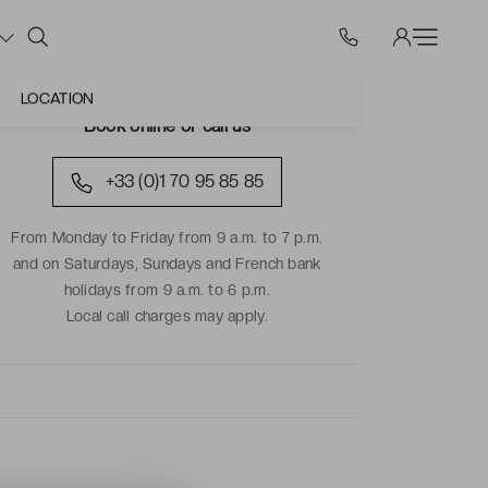
LOCATION
Book online or call us
+33 (0)1 70 95 85 85
From Monday to Friday from 9 a.m. to 7 p.m.
and on Saturdays, Sundays and French bank
holidays from 9 a.m. to 6 p.m.
Local call charges may apply.