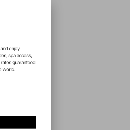
 and enjoy
ades, spa access,
 rates guaranteed
e world.