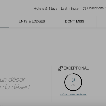
adre paradisiaque. Plaines, luminaires, assises,
Collections
Hotels & Stays
Last minute
t quiétude vous accompagneront tout au long de votre
TENTS & LODGES
DON'T MISS
EXCEPTIONAL
 un décor
9
u du désert
/10
> Customer reviews