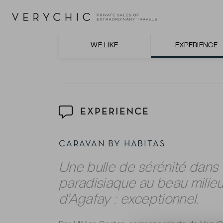
L’atmosphère apaisante ressentie dans ce c
coussins et matières naturelles… Calme e
séjour.
WE LIKE
EXPERIENCE
EXPERIENCE
CARAVAN BY HABITAS
Une bulle de sérénité dans
paradisiaque au beau milie
d'Agafay : exceptionnel.