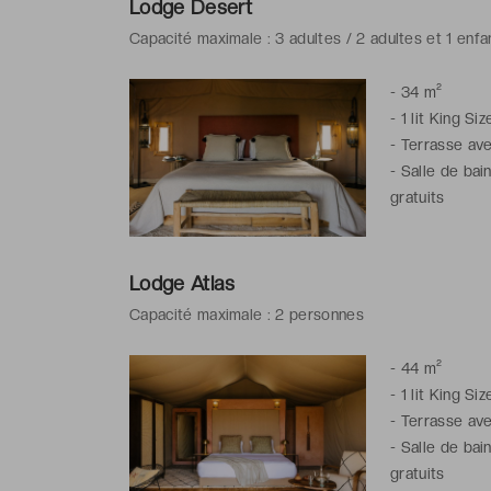
Lodge Desert
Capacité maximale : 3 adultes / 2 adultes et 1 enfa
-
34 m²
-
1 lit King Siz
-
Terrasse ave
-
Salle de bai
gratuits
Lodge Atlas
Capacité maximale : 2 personnes
-
44 m²
-
1 lit King Si
-
Terrasse ave
-
Salle de bai
gratuits