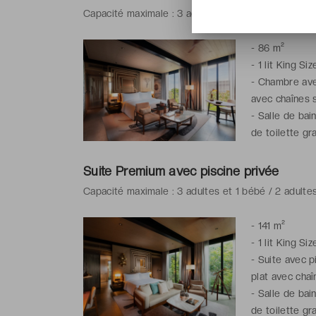
Capacité maximale : 3 adultes et 1 bébé / 2 adultes
-
86 m²
-
1 lit King Siz
-
Chambre avec
avec chaînes s
-
Salle de bai
de toilette gra
Suite Premium avec piscine privée
Capacité maximale : 3 adultes et 1 bébé / 2 adultes
-
141 m²
-
1 lit King Siz
-
Suite avec pi
plat avec chaî
-
Salle de bai
de toilette gra