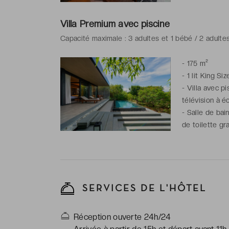
Villa Premium avec piscine
Capacité maximale : 3 adultes et 1 bébé / 2 adultes
-
175 m²
-
1 lit King Siz
-
Villa avec pi
télévision à é
-
Salle de bai
de toilette gra
SERVICES DE L'HÔTEL
Réception ouverte 24h/24