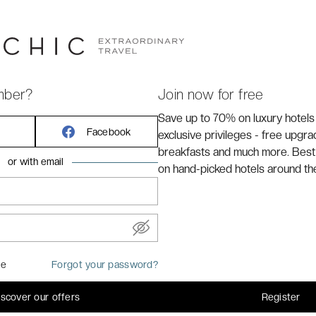
ic
auvage rencontre l’océan Indien, Yala déploie l’un de ses
r sa faune exceptionnelle, ses paysages intacts et ses
e parfaite pour une parenthèse hors du temps, loin des
ional de Yala, le Hilton Yala Resort ***** s’intègre avec
mber?
Join now for free
é, invitant à vivre la nature dans ce qu’elle a de plus
Save up to 70% on luxury hotels
emporain, pensé pour l’évasion, l’observation et la
Facebook
exclusive privileges - free upgr
breakfasts and much more. Best
or with email
on hand-picked hotels around th
me
Forgot your password?
iscover our offers
Register