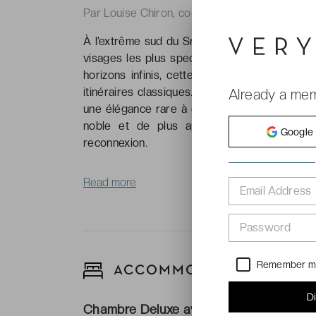
Par Louise Chiron, correspondante de VeryCh
À l’extrême sud du Sri Lanka, là où la terre s
visages les plus spectaculaires. Réputée pou
horizons infinis, cette région offre la scèn
itinéraires classiques. Aux portes du parc nat
Already a me
une élégance rare à cet environnement préserv
noble et de plus apaisant. Un refuge cont
Google
reconnexion.
Read more
Email Address
Password
Remember 
ACCOMMODATIONS
D
Chambre Deluxe avec bain à remous