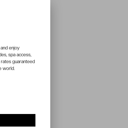
 and enjoy
ades, spa access,
 rates guaranteed
e world.