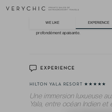
Les expériences raffinées et généreuses,
balades dans les dunes au lever ou au cou
spectaculaires de Yala.
WE LIKE
EXPERIENCE
Le spa Eforea, havre de bien-être ouvert s
profondément apaisante.
EXPERIENCE
HILTON YALA RESORT ★★★★★
Une immersion luxueuse aux
Yala, entre océan Indien et