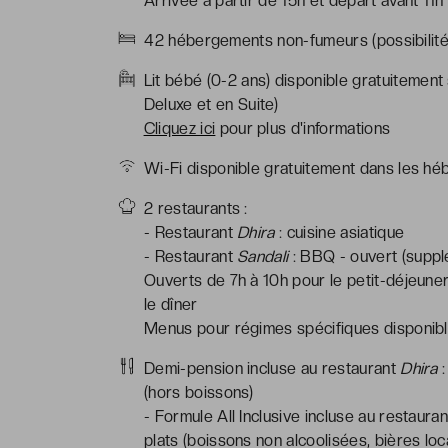
Arrivée à partir de 15h et départ avant 11h
42 hébergements non-fumeurs (possibilité 
Lit bébé (0-2 ans) disponible gratuitement
Deluxe et en Suite)
Cliquez ici
pour plus d'informations
Wi-Fi disponible gratuitement dans les hé
2 restaurants :
- Restaurant
Dhira
: cuisine asiatique
- Restaurant
Sandali
: BBQ - ouvert (suppl
Ouverts de 7h à 10h pour le petit-déjeune
le dîner
Menus pour régimes spécifiques disponible
Demi-pension incluse au restaurant
Dhira
:
(hors boissons)
- Formule All Inclusive incluse au restaura
plats (boissons non alcoolisées, bières loc