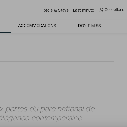
 complétées par des activités guidées comme des
Collections
Hotels & Stays
Last minute
cher du soleil, pour profiter pleinement des paysages
ACCOMMODATIONS
DON'T MISS
ur la végétation, où les soins prennent une dimension
 portes du parc national de
 élégance contemporaine.