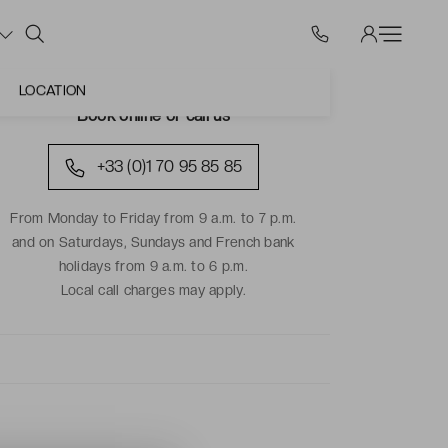
LOCATION
Book online or call us
+33 (0)1 70 95 85 85
From Monday to Friday from 9 a.m. to 7 p.m.
and on Saturdays, Sundays and French bank
holidays from 9 a.m. to 6 p.m.
Local call charges may apply.