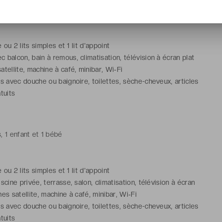
, 1 enfant et 1 bébé
e ou 2 lits simples et 1 lit d'appoint
 balcon, bain à remous, climatisation, télévision à écran plat
atellite, machine à café, minibar, Wi‑Fi
ns avec douche ou baignoire, toilettes, sèche-cheveux, articles
tuits
, 1 enfant et 1 bébé
e ou 2 lits simples et 1 lit d'appoint
scine privée, terrasse, salon, climatisation, télévision à écran
nes satellite, machine à café, minibar, Wi‑Fi
ns avec douche ou baignoire, toilettes, sèche-cheveux, articles
tuits