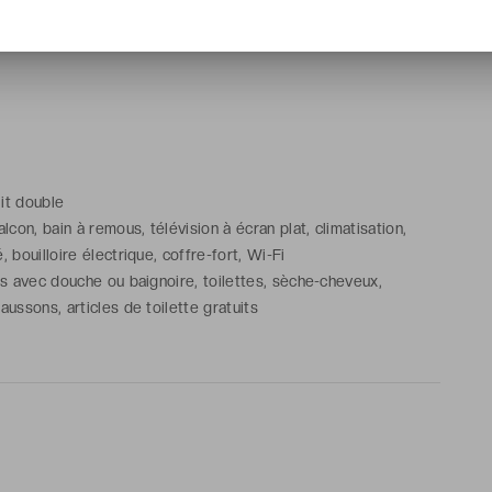
ns avec douche ou baignoire, toilettes, sèche-cheveux,
aussons, articles de toilette gratuits
lit double
lcon, bain à remous, télévision à écran plat, climatisation,
 bouilloire électrique, coffre-fort, Wi-Fi
ns avec douche ou baignoire, toilettes, sèche-cheveux,
aussons, articles de toilette gratuits