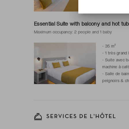
-
Salle de bai
peignoirs & ch
Essential Suite with balcony and hot tub
Maximum occupancy: 2 people and 1 baby
-
35 m²
-
1 très grand 
-
Suite avec ba
machine à café,
-
Salle de bai
peignoirs & ch
SERVICES DE L'HÔTEL