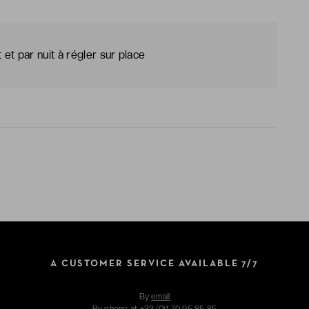
t par nuit à régler sur place
A CUSTOMER SERVICE AVAILABLE 7/7
By
email
By phone at
+33 (0)1 70 95 85 85