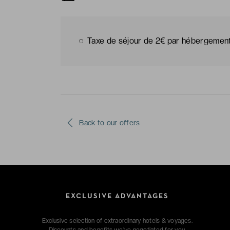
Taxe de séjour de 2€ par hébergement e
Back to our offers
EXCLUSIVE ADVANTAGES
Exclusive selection of extraordinary hotels & voyages.
Discounts and benefits we've negotiated for you.