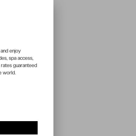
 and enjoy
ades, spa access,
 rates guaranteed
e world.