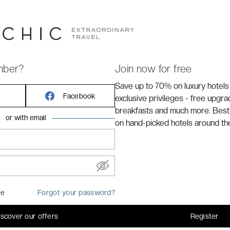
tes cultive une élégance naturelle, pensée comme une
mber?
Join now for free
Save up to 70% on luxury hotels
Facebook
exclusive privileges - free upgr
breakfasts and much more. Best
or with email
on hand-picked hotels around th
me
Forgot your password?
lit double
lévision à écran plat, climatisation, machine à café, bouilloire
iscover our offers
Register
fre-fort, Wi-Fi