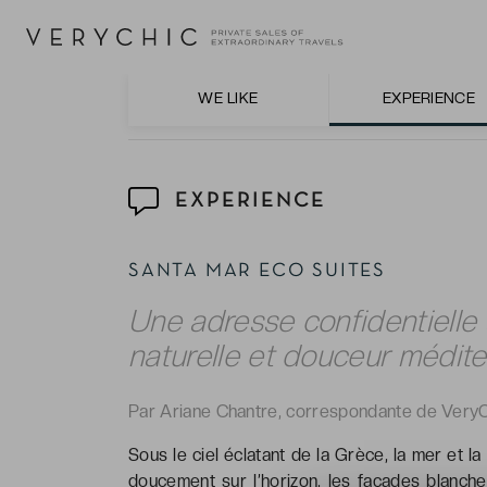
Les Avantages VeryChic : une bouteille de v
pour pouvoir profiter du séjour jusqu’au bou
WE LIKE
EXPERIENCE
EXPERIENCE
SANTA MAR ECO SUITES
Une adresse confidentielle 
naturelle et douceur médit
Par Ariane Chantre, correspondante de Very
Sous le ciel éclatant de la Grèce, la mer et l
doucement sur l’horizon, les façades blanches 