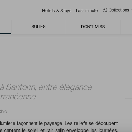
in offerte à l’arrivée ainsi qu’un late check-out à 13h
Collections
Hotels & Stays
Last minute
t en toute tranquillité.
SUITES
DON'T MISS
à Santorin, entre élégance
erranéenne.
Chic
a lumière façonnent le paysage. Les reliefs se découpent
captent le soleil et l’air salin enveloppe les journées.