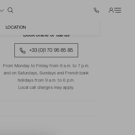
LOCATION
Book online or call us
+33 (0)1 70 95 85 85
From Monday to Friday from 9 a.m. to 7 p.m.
and on Saturdays, Sundays and French bank
holidays from 9 a.m. to 6 p.m.
Local call charges may apply.