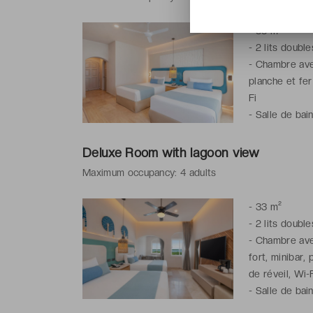
-
33 m²
-
2 lits double
-
Chambre avec 
planche et fer
Fi
-
Salle de bain
Deluxe Room with lagoon view
Maximum occupancy: 4 adults
-
33 m²
-
2 lits double
-
Chambre avec
fort, minibar,
de réveil, Wi-
-
Salle de bain