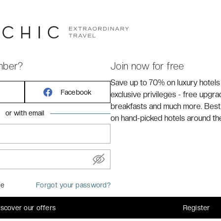
Chic
e terre étroite nichée entre la mer des Caraïbes et le
ctères radicalement différents, l'un ouvert et profond,
parfois depuis la même fenêtre. C'est dans ce couloir de
Only ***** 18+ s’est installé : un resort Adults Only tout
mber?
Join now for free
e Cancún sans le bruit, dans son atmosphère la plus
Save up to 70% on luxury hotels
Facebook
exclusive privileges - free upgr
breakfasts and much more. Best
or with email
on hand-picked hotels around th
me
Forgot your password?
iscover our offers
Register