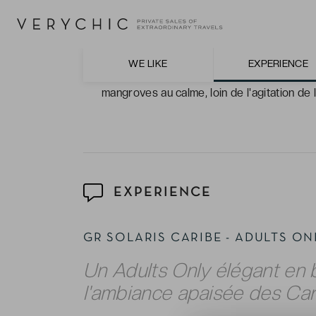
qui transforme le coucher du soleil en ritue
L'accès inclus aux installations du Royal So
et salle de sport pour varier les plaisirs s
WE LIKE
EXPERIENCE
Les excursions guidées en kayak sur le la
mangroves au calme, loin de l'agitation de 
EXPERIENCE
GR SOLARIS CARIBE - ADULTS O
Un Adults Only élégant en
l'ambiance apaisée des Car