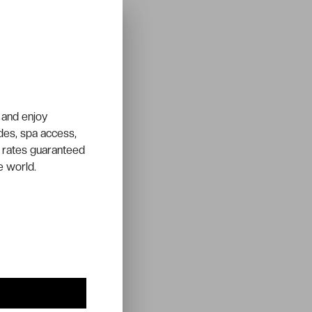
 and enjoy
ades, spa access,
 rates guaranteed
e world.