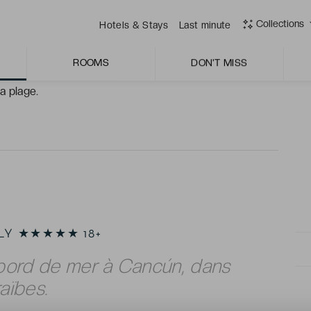
l.
Collections
Hotels & Stays
Last minute
laris voisin : piscines supplémentaires, restaurants, spa
ans quitter le complexe.
ROOMS
DON'T MISS
gon de Nichupté, pour explorer l'écosystème de
la plage.
NLY ★★★★★ 18+
 bord de mer à Cancún, dans
aïbes.