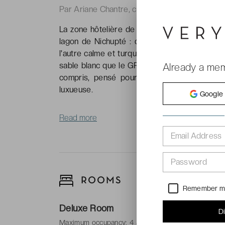
Par Ariane Chantre, correspondante de Very
La zone hôtelière de Cancún est une langue d
lagon de Nichupté : deux plans d'eau de cara
l'autre calme et turquoise, que l'on aperçoit 
sable blanc que le GR Solaris Caribe - Adults 
Already a me
compris, pensé pour ceux qui veulent vivr
luxueuse.
Google
Read more
Email Address
Password
ROOMS
Remember 
Deluxe Room
D
Maximum occupancy: 4 adults