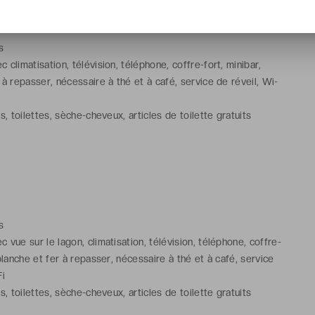
s
climatisation, télévision, téléphone, coffre-fort, minibar,
 à repasser, nécessaire à thé et à café, service de réveil, Wi-
s, toilettes, sèche-cheveux, articles de toilette gratuits
s
 vue sur le lagon, climatisation, télévision, téléphone, coffre-
 planche et fer à repasser, nécessaire à thé et à café, service
Fi
s, toilettes, sèche-cheveux, articles de toilette gratuits