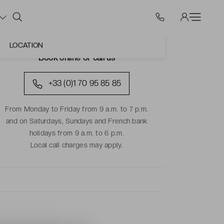
LOCATION
Book online or call us
+33 (0)1 70 95 85 85
From Monday to Friday from 9 a.m. to 7 p.m.
and on Saturdays, Sundays and French bank
holidays from 9 a.m. to 6 p.m.
Local call charges may apply.