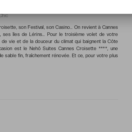
> Customer reviews
Chic
roisette, son Festival, son Casino… On revient à Cannes
, ses îles de Lérins… Pour le troisième volet de votre
ité de vie et de la douceur du climat qui baignent la Côte
ccasion est le Nehô Suites Cannes Croisette ****, une
sable fin, fraîchement rénovée. Et ce, pour votre plus