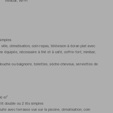
minibar, Wi-Fi
-
Salle de bains avec douche ou baignoire, toilettes,
sèche-cheveux, serviettes de bain, articles de toilette
gratuits
 simples
ville, climatisation, coin repas, télévision à écran plat avec
ine équipée, nécessaire à thé et à café, coffre-fort, minibar,
douche ou baignoire, toilettes, sèche-cheveux, serviettes de
te gratuits
36 m²
 lit double ou 2 lits simples
uite avec terrasse vue sur la piscine, climatisation, coin