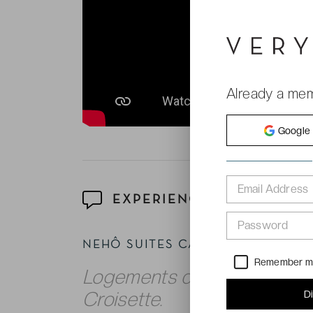
Already a me
Google
Email Address
EXPERIENCE
Password
NEHÔ SUITES CANNES CROISET
Remember 
Logements chics à proximit
Croisette.
D