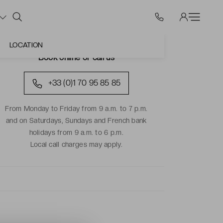
LOCATION
Book online or call us
+33 (0)1 70 95 85 85
From Monday to Friday from 9 a.m. to 7 p.m.
and on Saturdays, Sundays and French bank
holidays from 9 a.m. to 6 p.m.
Local call charges may apply.