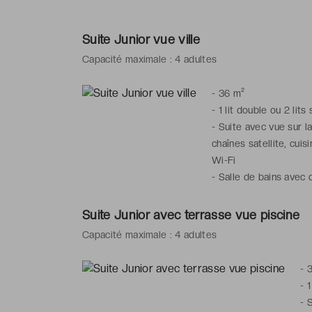
Suite Junior vue ville
Capacité maximale : 4 adultes
-
36 m²
-
1 lit double ou 2 lits
-
Suite avec vue sur la 
chaînes satellite, cuis
Wi-Fi
-
Salle de bains avec 
bain, articles de toilet
Suite Junior avec terrasse vue piscine
Capacité maximale : 4 adultes
-
-
1
-
S