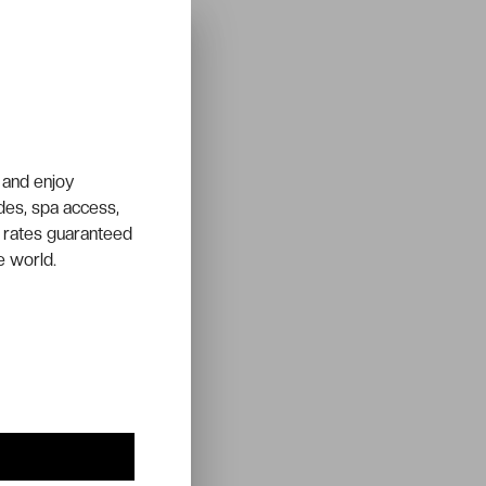
 and enjoy
ades, spa access,
 rates guaranteed
e world.