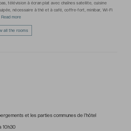
pas, télévision à écran plat avec chaînes satellite, cuisine
uipée, nécessaire à thé et à café, coffre-fort, minibar, Wi-Fi
..] Read more
alle de bains avec douche ou baignoire, toilettes, sèche-
eveux, serviettes de bain, articles de toilette gratuits
w all the rooms
a photo est non contractuelle et correspond à la Suite Junior
e ville
bergements et les parties communes de l'hôtel
 à 10h30