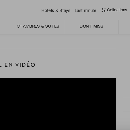
Collections
Hotels & Stays
Last minute
ssement. Pensé dans les moindres détails, il répondra à
CHAMBRES & SUITES
DON'T MISS
 EN VIDÉO