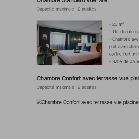
Chambre Standard vue ville
Capacité maximale : 2 adultes
-
23 m²
-
1 lit double o
-
Chambre avec 
plat avec chaîn
coffre-fort, mi
-
Salle de bain
serviettes de b
Chambre Confort avec terrasse vue pis
Capacité maximale : 2 adultes