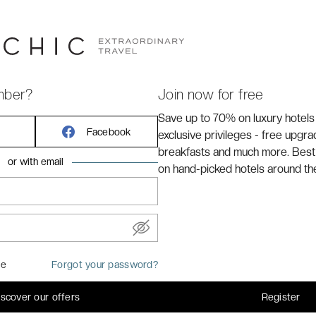
mber?
Join now for free
Save up to 70% on luxury hotels
Facebook
exclusive privileges - free upgr
breakfasts and much more. Best
or with email
on hand-picked hotels around th
REMARKABLE
TE ★★★★
me
Forgot your password?
é de la
8.8
/10
iscover our offers
Register