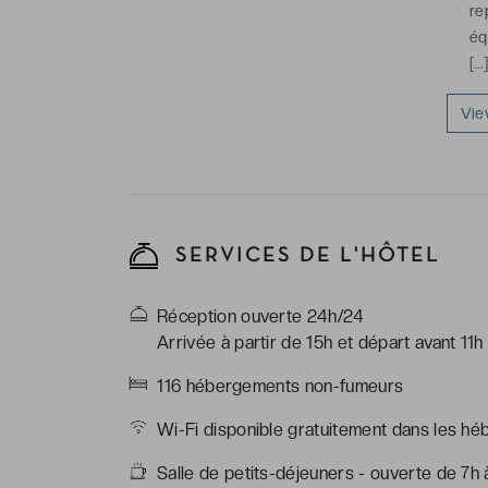
re
éq
-
[.
S
ch
Vie
*L
vu
SERVICES DE L'HÔTEL
Réception ouverte 24h/24
Arrivée à partir de 15h et départ avant 11h
116 hébergements non-fumeurs
Wi-Fi disponible gratuitement dans les hé
Salle de petits-déjeuners - ouverte de 7h