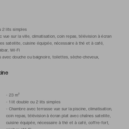
u 2 lits simples
vue sur la ville, climatisation, coin repas, télévision à écran
es satellite, cuisine équipée, nécessaire à thé et à café,
nibar, Wi-Fi
s avec douche ou baignoire, toilettes, sèche-cheveux,
ain, articles de toilette gratuits
cine
-
23 m²
-
1 lit double ou 2 lits simples
-
Chambre avec terrasse vue sur la piscine, climatisation,
coin repas, télévision à écran plat avec chaînes satellite,
cuisine équipée, nécessaire à thé et à café, coffre-fort,