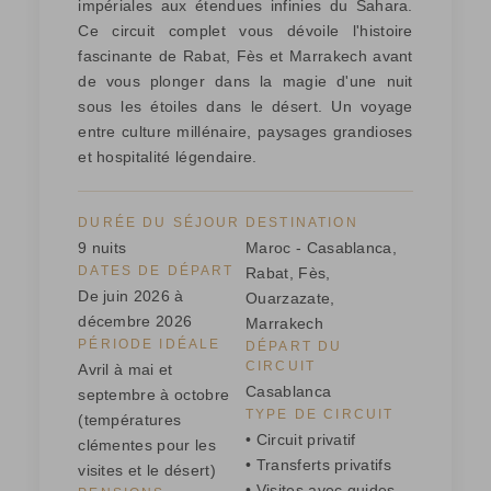
impériales aux étendues infinies du Sahara.
Ce circuit complet vous dévoile l'histoire
fascinante de Rabat, Fès et Marrakech avant
de vous plonger dans la magie d'une nuit
sous les étoiles dans le désert. Un voyage
entre culture millénaire, paysages grandioses
et hospitalité légendaire.
DURÉE DU SÉJOUR
DESTINATION
9 nuits
Maroc - Casablanca,
DATES DE DÉPART
Rabat, Fès,
De juin 2026 à
Ouarzazate,
décembre 2026
Marrakech
PÉRIODE IDÉALE
DÉPART DU
CIRCUIT
Avril à mai et
Casablanca
septembre à octobre
TYPE DE CIRCUIT
(températures
• Circuit privatif
clémentes pour les
• Transferts privatifs
visites et le désert)
• Visites avec guides