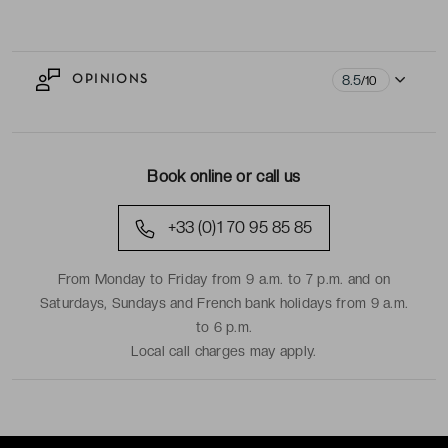
8.5
OPINIONS
/10
Book online or call us
+33 (0)1 70 95 85 85
From Monday to Friday from 9 a.m. to 7 p.m. and on
Saturdays, Sundays and French bank holidays from 9 a.m.
to 6 p.m.
Local call charges may apply.