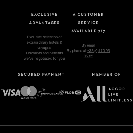
EXCLUSIVE
A CUSTOMER
ADVANTAGES
SERVICE
AVAILABLE 7/7
Exclusive selection of
extraordinary hotels &
By
email
voyages.
By phone at
+33 (0)1 70 95
Discounts and benefits
85 85
we've negotiated for you.
SECURED PAYMENT
MEMBER OF