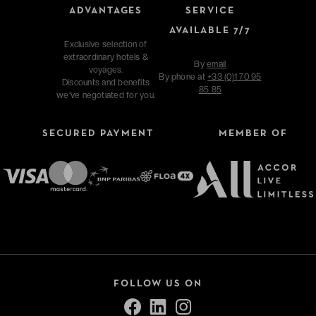
ADVANTAGES
SERVICE
AVAILABLE 7/7
Exclusive selection of
extraordinary hotels &
By
email
voyages.
By phone at
+33 (0)1 70 95
Discounts and benefits
85 85
we've negotiated for you.
SECURED PAYMENT
MEMBER OF
FOLLOW US ON