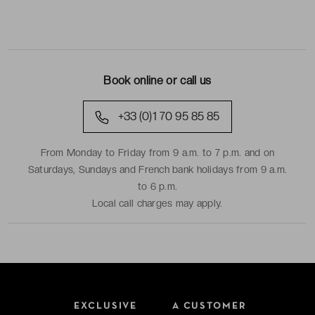
Book online or call us
+33 (0)1 70 95 85 85
From Monday to Friday from 9 a.m. to 7 p.m. and on
Saturdays, Sundays and French bank holidays from 9 a.m.
to 6 p.m.
Local call charges may apply.
EXCLUSIVE
A CUSTOMER