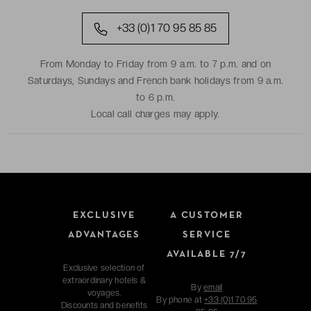
+33 (0)1 70 95 85 85
From Monday to Friday from 9 a.m. to 7 p.m. and on
Saturdays, Sundays and French bank holidays from 9 a.m.
to 6 p.m.
Local call charges may apply.
EXCLUSIVE
A CUSTOMER
ADVANTAGES
SERVICE
AVAILABLE 7/7
Exclusive selection of
extraordinary hotels &
By
email
voyages.
By phone at
+33 (0)1 70 95
Discounts and benefits