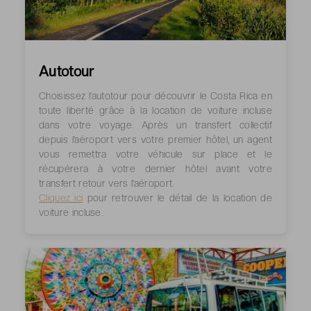
Autotour
Choisissez l’autotour pour découvrir le Costa Rica en
toute liberté grâce à la location de voiture incluse
dans votre voyage. Après un transfert collectif
depuis l’aéroport vers votre premier hôtel, un agent
vous remettra votre véhicule sur place et le
récupérera à votre dernier hôtel avant votre
transfert retour vers l’aéroport.
Cliquez ici
pour retrouver le détail de la location de
voiture incluse.