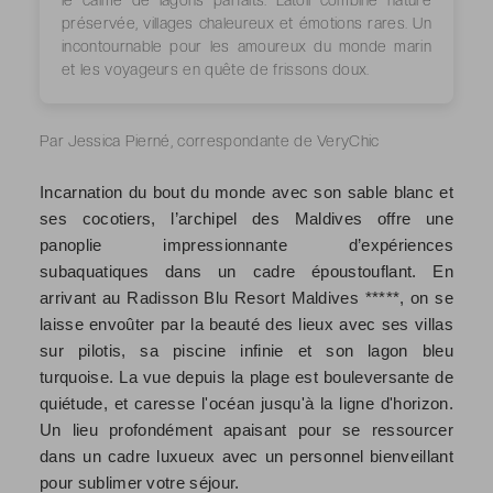
le calme de lagons parfaits. L’atoll combine nature
préservée, villages chaleureux et émotions rares. Un
incontournable pour les amoureux du monde marin
et les voyageurs en quête de frissons doux.
Par Jessica Pierné, correspondante de VeryChic
Incarnation du bout du monde avec son sable blanc et
ses cocotiers, l’archipel des Maldives offre une
panoplie impressionnante d’expériences
subaquatiques dans un cadre époustouflant. En
arrivant au Radisson Blu Resort Maldives *****, on se
laisse envoûter par la beauté des lieux avec ses villas
sur pilotis, sa piscine infinie et son lagon bleu
turquoise. La vue depuis la plage est bouleversante de
quiétude, et caresse l'océan jusqu'à la ligne d'horizon.
Un lieu profondément apaisant pour se ressourcer
dans un cadre luxueux avec un personnel bienveillant
pour sublimer votre séjour.