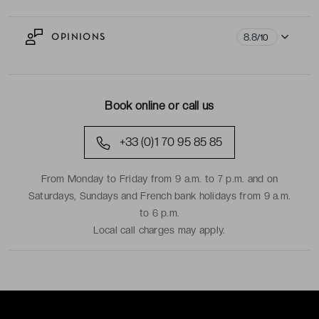
8.8
OPINIONS
/10
Book online or call us
+33 (0)1 70 95 85 85
From Monday to Friday from 9 a.m. to 7 p.m. and on
Saturdays, Sundays and French bank holidays from 9 a.m.
to 6 p.m.
Local call charges may apply.