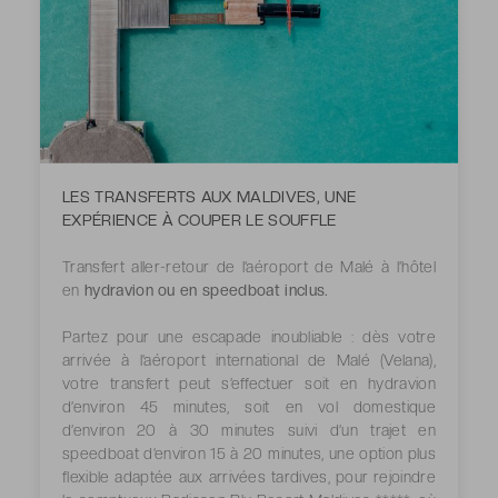
LES TRANSFERTS AUX MALDIVES, UNE
EXPÉRIENCE À COUPER LE SOUFFLE
Transfert aller-retour de l’aéroport de Malé à l’hôtel
en
hydravion ou en speedboat inclus.
Partez pour une escapade inoubliable : dès votre
arrivée à l’aéroport international de Malé (Velana),
votre transfert peut s’effectuer soit en hydravion
d’environ 45 minutes, soit en vol domestique
d’environ 20 à 30 minutes suivi d’un trajet en
speedboat d’environ 15 à 20 minutes, une option plus
flexible adaptée aux arrivées tardives, pour rejoindre