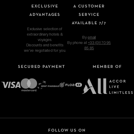
EXCLUSIVE
A CUSTOMER
ADVANTAGES
SERVICE
AVAILABLE 7/7
Exclusive selection of
extraordinary hotels &
By
email
voyages.
By phone at
+33 (0)1 70 95
Discounts and benefits
85 85
we've negotiated for you.
SECURED PAYMENT
MEMBER OF
FOLLOW US ON