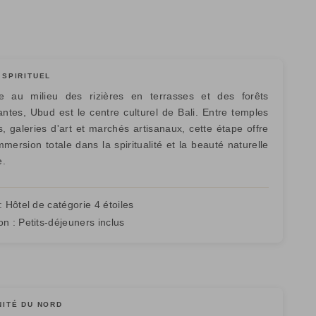
 SPIRITUEL
e au milieu des rizières en terrasses et des forêts
iantes, Ubud est le centre culturel de Bali. Entre temples
s, galeries d'art et marchés artisanaux, cette étape offre
mersion totale dans la spiritualité et la beauté naturelle
e.
:
Hôtel de catégorie 4 étoiles
on :
Petits-déjeuners inclus
NITÉ DU NORD