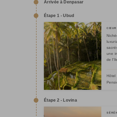
Arrivée à Denpasar
Étape 1 - Ubud
CŒUR
Niché
luxur
sacré
une im
de l'îl
Hôtel 
Pensi
Étape 2 - Lovina
SÉRÉ