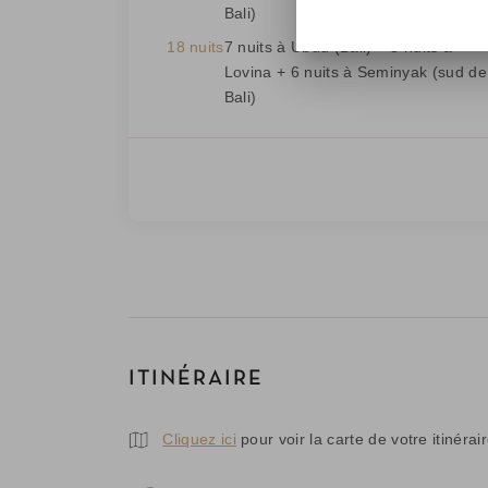
Bali)
18 nuits
7 nuits à Ubud (Bali) + 5 nuits à
Lovina + 6 nuits à Seminyak (sud de
Bali)
ITINÉRAIRE
Cliquez ici
pour voir la carte de votre itinérai