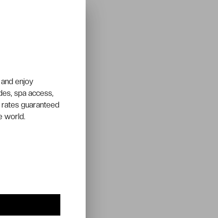
 and enjoy
ades, spa access,
 rates guaranteed
e world.