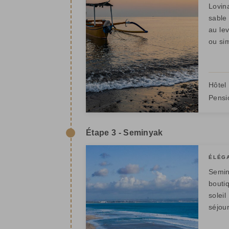
Lovin
sable 
au le
ou sim
Hôtel 
Pensi
Étape 3 - Seminyak
ÉLÉG
Semin
bouti
soleil
séjou