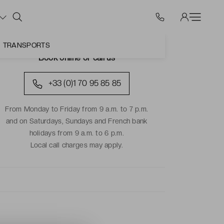
TRANSPORTS
Book online or call us
+33 (0)1 70 95 85 85
From Monday to Friday from 9 a.m. to 7 p.m.
and on Saturdays, Sundays and French bank
holidays from 9 a.m. to 6 p.m.
Local call charges may apply.