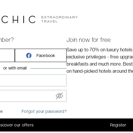
es, chaque étape a été pensée pour offrir un équilibre
aire.
DESTINATION
Indonésie (Ubud, Lovina & Seminyak)
mber?
Join now for free
PENSION
Save up to 70% on luxury hotels
Petits-déjeuners inclus
Facebook
exclusive privileges - free upgr
breakfasts and much more. Best
or with email
on hand-picked hotels around th
na
9 nuits
3 nuits à Ubud (Bali) + 3 nuits à Lovina
+ 3 nuits à Seminyak (sud de Bali)
12 nuits
5 nuits à Ubud (Bali) + 4 nuits à
Lovina + 3 nuits à Seminyak (sud de
me
Forgot your password?
Bali)
16 nuits
6 nuits à Ubud (Bali) + 5 nuits à
iscover our offers
Register
Lovina + 5 nuits à Seminyak (sud de